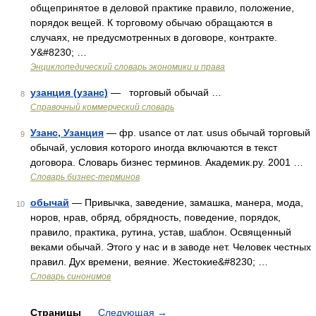
общепринятое в деловой практике правило, положение,
порядок вещей. К торговому обычаю обращаются в
случаях, не предусмотренных в договоре, контракте.
У&#8230; …
Энциклопедический словарь экономики и права
узанция (узанс)
— торговый обычай …
8
Справочный коммерческий словарь
Узанс, Узанция
— фр. usance от лат. usus обычай торговый
9
обычай, условия которого иногда включаются в текст
договора. Словарь бизнес терминов. Академик.ру. 2001 …
Словарь бизнес-терминов
обычай
— Привычка, заведение, замашка, манера, мода,
10
норов, нрав, обряд, обрядность, поведение, порядок,
правило, практика, рутина, устав, шаблон. Освященный
веками обычай. Этого у нас и в заводе нет. Человек честных
правил. Дух времени, веяние. Жестокие&#8230; …
Словарь синонимов
Страницы
Следующая
→