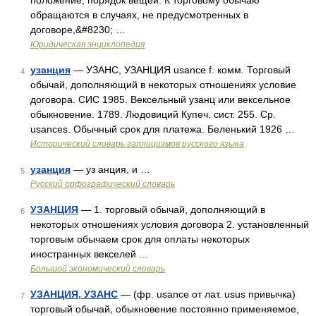
положение, порядок вещей. К торговому обычаю
обращаются в случаях, не предусмотренных в
договоре,&#8230; …
Юридическая энциклопедия
узанция
— УЗАНС, УЗАНЦИЯ usance f. комм. Торговый
4
обычай, дополняющий в некоторых отношениях условие
договора. СИС 1985. Вексельный узанц или вексельное
обыкновение. 1789. Людовиций Купеч. сист. 255. Ср.
usances. Обычный срок для платежа. Беленький 1926 …
Исторический словарь галлицизмов русского языка
узанция
— уз анция, и …
5
Русский орфографический словарь
УЗАНЦИЯ
— 1. торговый обычай, дополняющий в
6
некоторых отношениях условия договора 2. установленный
торговым обычаем срок для оплаты некоторых
иностранных векселей …
Большой экономический словарь
УЗАНЦИЯ, УЗАНС
— (фр. usance от лат. usus привычка)
7
торговый обычай, обыкновение постоянно применяемое,